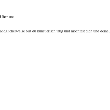
Zum
Inhalt
springen
Home
Über uns
Möglicherweise bist du künstlerisch tätig und möchtest dich und deine Ar