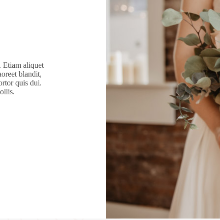
. Etiam aliquet
oreet blandit,
ortor quis dui.
llis.