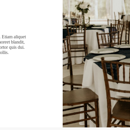
. Etiam aliquet
oreet blandit,
ortor quis dui.
llis.